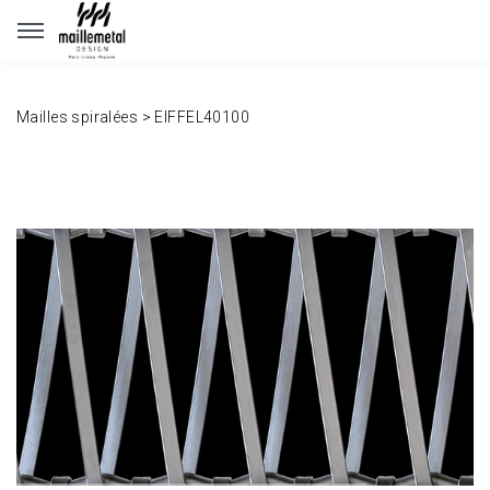
Panneau de gestion des cookies
Mailles spiralées
>
EIFFEL40100
www.maillemetaldesign.fr
" width="1140" height="640">