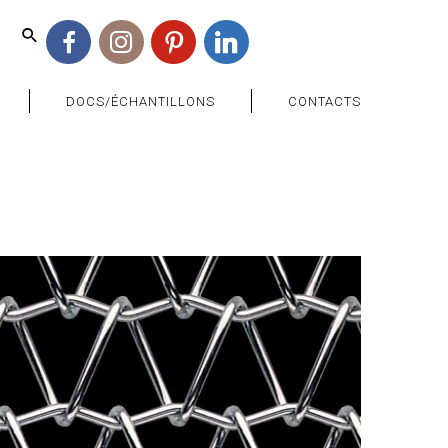
Facebook
Instagram
Pinterest
Linkedin
DOCS/ÉCHANTILLONS
CONTACTS
">
www.maillemetaldesign.fr
" width="1140"