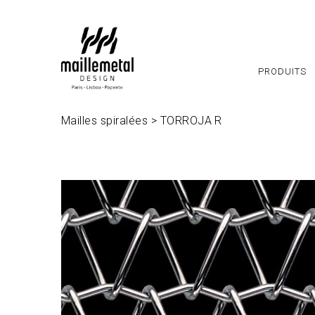
Panneau de gestion des cookies
PRODUITS
Mailles spiralées
>
TORROJA R
www.maillemetaldesign.fr
" width="1140" height
height="640">
www.maillemetaldesign.fr
" width=