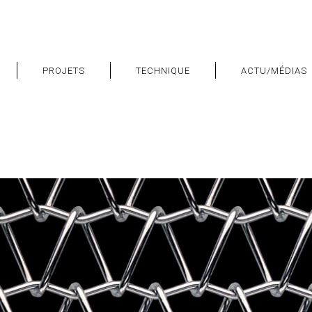
PROJETS
TECHNIQUE
ACTU/MÉDIAS
="640">
www.maillemetaldesign.fr
" width="1140" height="640
"1140" height="640">