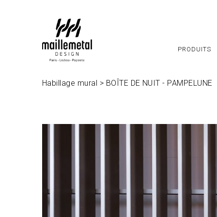
Panneau de gestion des cookies
PRODUITS
Habillage mural
>
BOÎTE DE NUIT - PAMPELUNE
www.maillemetaldesign.fr
" width="1140" height