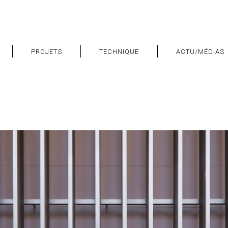
PROJETS
TECHNIQUE
ACTU/MÉDIAS
="640">
www.maillemetaldesign.fr
" width="1140" height="640"